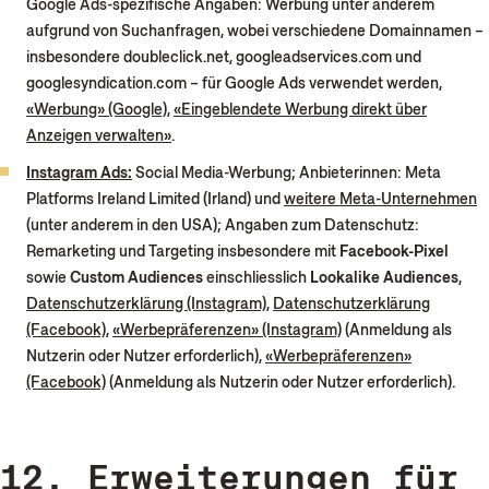
Google Ads-spezifische Angaben: Werbung unter anderem
aufgrund von Suchanfragen, wobei verschiedene Domainnamen –
insbesondere doubleclick.net, googleadservices.com und
googlesyndication.com – für Google Ads verwendet werden,
«Werbung» (Google)
,
«Eingeblendete Werbung direkt über
Anzeigen verwalten»
.
Instagram Ads:
Social Media-Werbung; Anbieterinnen: Meta
Platforms Ireland Limited (Irland) und
weitere Meta-Unternehmen
(unter anderem in den USA); Angaben zum Datenschutz:
Remarketing und Targeting insbesondere mit
Facebook-Pixel
sowie
Custom Audiences
einschliesslich
Lookalike Audiences
,
Datenschutzerklärung (Instagram)
,
Datenschutzerklärung
(Facebook)
,
«Werbepräferenzen» (Instagram)
(Anmeldung als
Nutzerin oder Nutzer erforderlich),
«Werbepräferenzen»
(Facebook)
(Anmeldung als Nutzerin oder Nutzer erforderlich).
12. Erweiterungen für