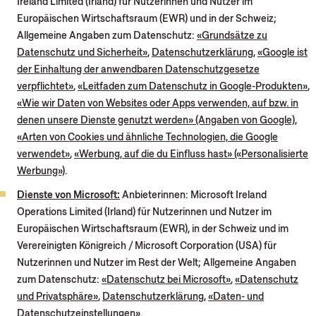
Ireland Limited (Irland) für Nutzerinnen und Nutzer im
Europäischen Wirtschaftsraum (EWR) und in der Schweiz;
Allgemeine Angaben zum Datenschutz:
«Grundsätze zu
Datenschutz und Sicherheit»
,
Datenschutzerklärung
,
«Google ist
der Einhaltung der anwendbaren Datenschutzgesetze
verpflichtet»
,
«Leitfaden zum Datenschutz in Google-Produkten»
,
«Wie wir Daten von Websites oder Apps verwenden, auf bzw. in
denen unsere Dienste genutzt werden» (Angaben von Google)
,
«Arten von Cookies und ähnliche Technologien, die Google
verwendet»
,
«Werbung, auf die du Einfluss hast» («Personalisierte
Werbung»)
.
Dienste von Microsoft:
Anbieterinnen: Microsoft Ireland
Operations Limited (Irland) für Nutzerinnen und Nutzer im
Europäischen Wirtschaftsraum (EWR), in der Schweiz und im
Verereinigten Königreich / Microsoft Corporation (USA) für
Nutzerinnen und Nutzer im Rest der Welt; Allgemeine Angaben
zum Datenschutz:
«Datenschutz bei Microsoft»
,
«Datenschutz
und Privatsphäre»
,
Datenschutzerklärung
,
«Daten- und
Datenschutzeinstellungen»
.