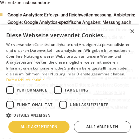
Wir nutzen insbesondere:
Google Analytics:
Erfolgs- und Reichweitenmessung; Anbieterin:
Google; Google Analytics-spezifische Angaben: Messung auch
×
über verschiedene Browser und Geräte hinweg
(Cross-Device
Diese Webseite verwendet Cookies.
Tracking)
sowie mit pseudonymisierten IP-Adressen, die nur
Wir verwenden Cookies, um Inhalte und Anzeigen zu personalisieren
ausnahmsweise
vollständig an Google in den USA übertragen
und unseren Datenverkehr zu analysieren. Wir geben Informationen
werden,
«Datenschutz»
,
«Browser Add-on zur Deaktivierung von
über Ihre Nutzung unserer Website auch an unsere Werbe- und
Google Analytics»
.
Analysepartner weiter, die diese möglicherweise mit anderen
Informationen kombinieren, die Sie ihnen bereitgestellt haben oder
Google Tag Manager:
Einbindung und Verwaltung von sonstigen
die sie im Rahmen Ihrer Nutzung ihrer Dienste gesammelt haben.
Diensten für die Erfolgs- und Reichweitenmessung sowie weiteren
Datenschutzrichtlinie
Diensten von Google als auch von Dritten; Anbieterin: Google;
PERFORMANCE
TARGETING
Google Tag Manager-spezifische Angaben:
«Mit Google Tag
Manager erfasste Daten»
; weitere Angaben zum Datenschutz
FUNKTIONALITÄT
UNKLASSIFIZIERTE
finden sich bei den einzelnen eingebundenen und verwalteten
Diensten.
DETAILS ANZEIGEN
ALLE AKZEPTIEREN
ALLE ABLEHNEN